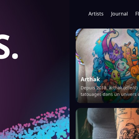
Artists
Journal
F
S.
Arthak
Depuis 2018, arthak (elle/il
tatouages dans un univers 
couleurs acidulées. Ce body hacker
énigmatique travaille la cou
dég…