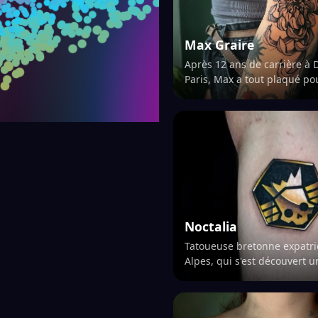
Max Graire
Après 12 ans de carrière à 
Paris, Max a tout plaqué pou
dans notre belle ville de Gr
vivre de son coup de crayon.
dess…
Noctalia
Tatoueuse bretonne expatri
Alpes, qui s'est découvert 
pour la randonnée tel un c
Passionnée et méticuleuse 
travail,…