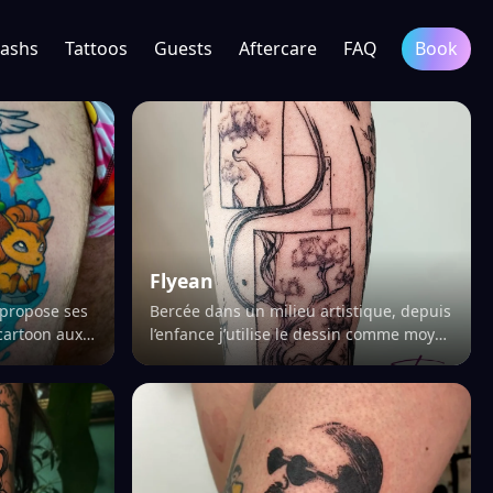
lashs
Tattoos
Guests
Aftercare
FAQ
Book
Flyean
) propose ses
Bercée dans un milieu artistique, depuis
cartoon aux
l’enfance j’utilise le dessin comme moyen
d’expression pour m’ouvrir au monde. En
leur, les
grandissant, je m’interroge sur la…