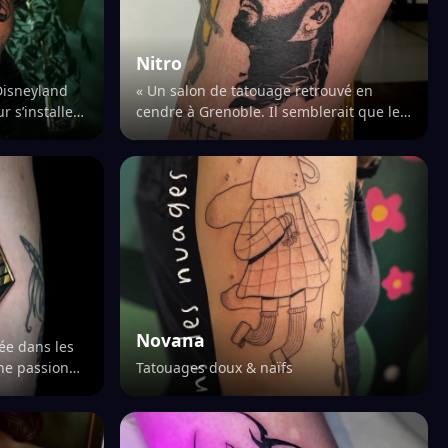
Nitro
Disneyland
« Un salon de tatouage retrouvé en
r s’installer
cendre à Grenoble. Il semblerait que le
enoble et
tatoueur Nitro ait été impliqué dans une
 Artiste
altercation avec son mentor qui aurait…
Novana
ée dans les
une passion
Tatouages doux & naïfs
hamois 🌿
dans son