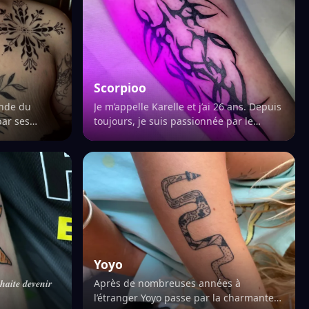
Scorpioo
onde du
Je m’appelle Karelle et j’ai 26 ans. Depuis
ar ses
toujours, je suis passionnée par le
tout en
dessin et par l’idée de lui donner « vie ».
ne pas lui
Mon moteur ? Voir le sourire de cha…
Yoyo
𝒉𝒂𝒊𝒕𝒆 𝒅𝒆𝒗𝒆𝒏𝒊𝒓
Après de nombreuses années à
l’étranger Yoyo passe par la charmante