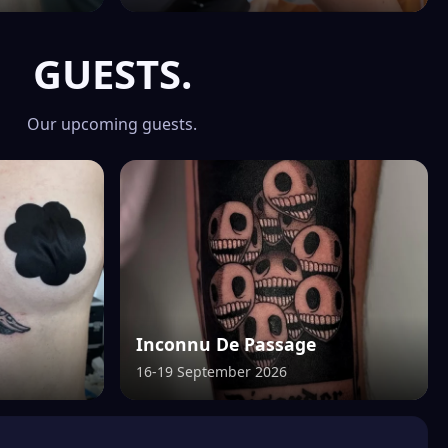
ville de Grenoble… et finit par ne jamais
repartir. C’est durant l’été 2023 qu’elle tr…
GUESTS.
Our upcoming guests.
Inconnu De Passage
16-19 September 2026