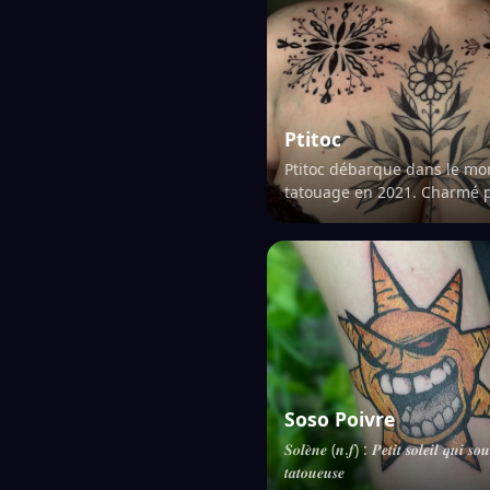
Ptitoc
Ptitoc débarque dans le m
tatouage en 2021. Charmé p
designs et sa personnalité 
douceur, il était difficile de 
faire une place…
Soso Poivre
𝑺𝒐𝒍𝒆̀𝒏𝒆 (𝒏.𝒇) : 𝑷𝒆𝒕𝒊𝒕 𝒔𝒐𝒍𝒆𝒊𝒍 𝒒𝒖𝒊 𝒔𝒐𝒖
𝒕𝒂𝒕𝒐𝒖𝒆𝒖𝒔𝒆