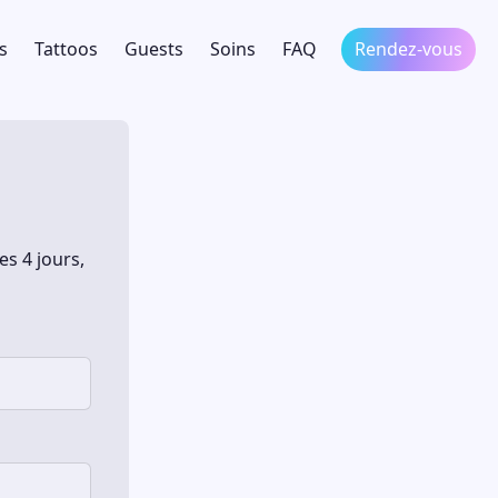
s
Tattoos
Guests
Soins
FAQ
Rendez-vous
es 4 jours,