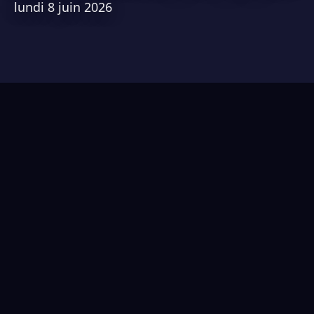
lundi 8 juin 2026
🎉 CONCOURS : 800€ DE TATOUAGE À GAGNER,
spécial flash day 2026 🎉
Voir le concours sur Instagram
Pour fêter l’été, rien de mieux qu’un petit flash day le
28 juin, et comme souvent, qui dit flash day, dit
concours tattoo !
Comment participer ?
Abonne-toi à @studiopixel.tattoo ainsi qu’aux 8