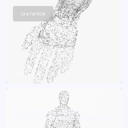
Lire l'article
5 min de lecture
Lire
18 juin 2026
Tatouage côtes : douleur,
cicatrisation et motifs qui tiennent