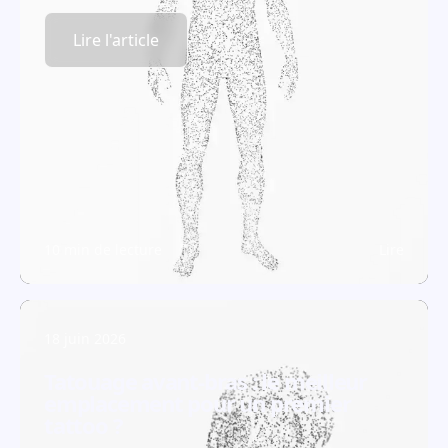
Lire l'article
10 min de lecture
Lire
18 juin 2026
Tatouage avant-bras : le meilleur
emplacement pour un premier
tattoo ?