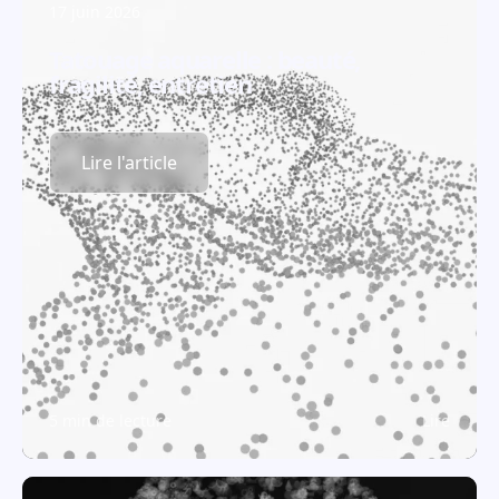
17 juin 2026
Tatouage aquarelle : beauté,
fragilité, entretien
Lire l'article
5 min de lecture
Lire