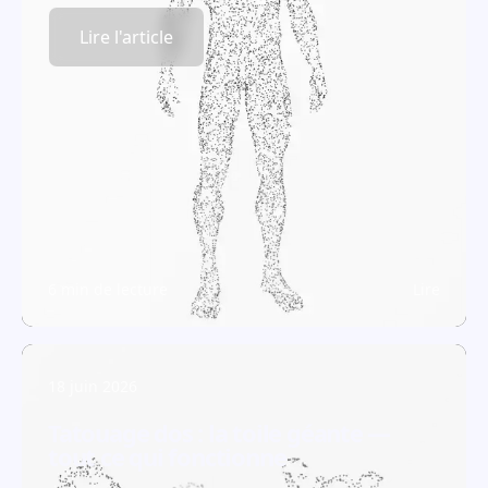
Lire l'article
6 min de lecture
Lire
18 juin 2026
Tatouage dos : la toile géante —
tout ce qui fonctionne