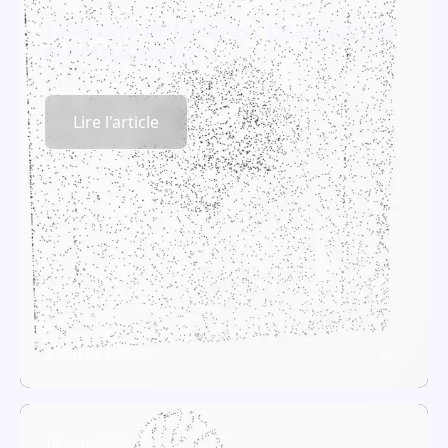
Tatouage vergetures / cicatrices : ce
qu'il faut savoir
Lire l'article
6 min de lecture
Lire
18 juin 2026