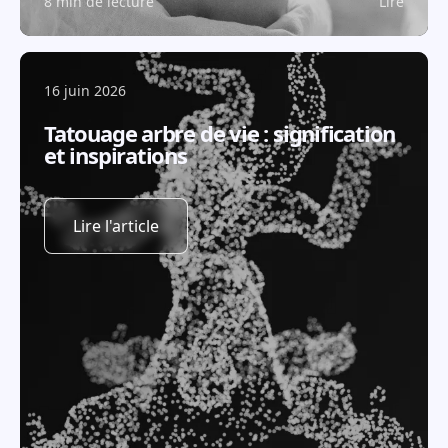
8 min de lecture
Lire
16 juin 2026
Tatouage arbre de vie : signification
et inspirations
Lire l'article