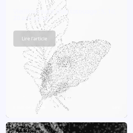
Vieillissement d'un tatouage : 5, 10,
20 ans après
Lire l'article
5 min de lecture
Lire