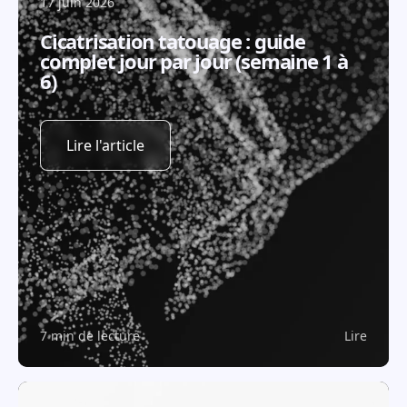
17 juin 2026
Cicatrisation tatouage : guide
complet jour par jour (semaine 1 à
6)
Lire l'article
7 min de lecture
Lire