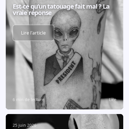
Est-ce qu’un tatouage fait mal ? La
vraie réponse
Lire l'article
6 min de lecture
Lire
25 juin 2026