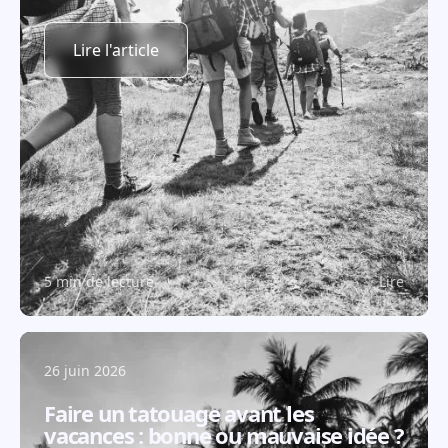
Lire l'article
5 min de lecture
Lire
26 juin 2026
Faire un tatouage avant les
vacances : bonne ou mauvaise idée ?