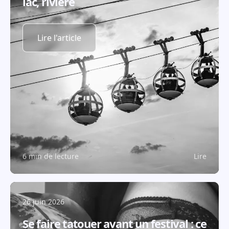
lac, rivière
Lire l'article
6 min de lecture
Lire
26 juin 2026
Se faire tatouer avant un festival : ce