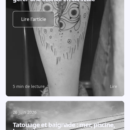
Lire l'article
5 min de lecture
Lire
26 juin 2026
Tatouage et baignade : mer, piscine,