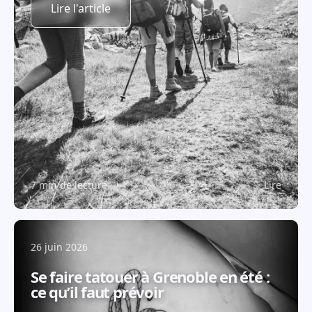
Lire l'article
7 min de lecture
Lire
26 juin 2026
Se faire tatouer à Grenoble en été :
ce qu’il faut prévoir