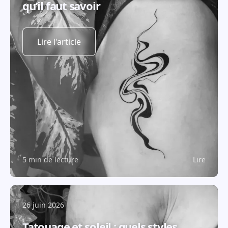
qu’il faut savoir
Lire l'article
5 min de lecture
Lire
26 juin 2026
Tatouage et soleil : quels styles