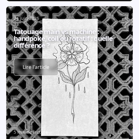
24 juin 2026
Tatouage main vs machine :
handpoke, coil ou rotatif : quelle
différence ?
Lire l'article
5 min de lecture
Lire