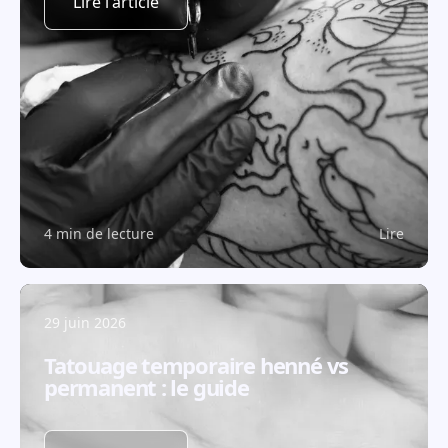
Lire l'article
4 min de lecture
Lire
29 juin 2026
Tatouage temporaire henné vs
permanent : le guide