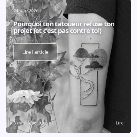
24 juin 2026
Pourquoi ton tatoueur refuse ton
projet (et c'est pas contre toi)
Lire l'article
8 min de lecture
Lire