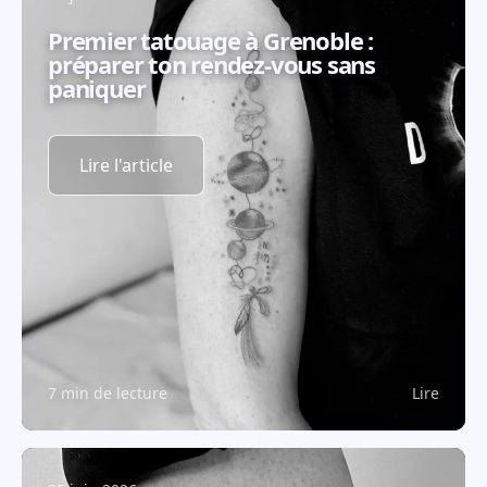
Premier tatouage à Grenoble :
préparer ton rendez-vous sans
paniquer
Lire l'article
7 min de lecture
Lire